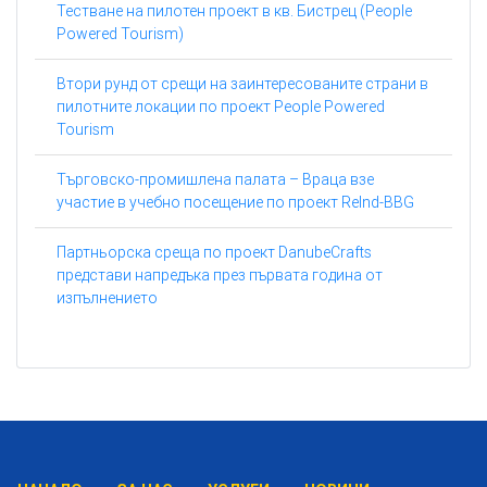
Тестване на пилотен проект в кв. Бистрец (People
Powered Tourism)
Втори рунд от срещи на заинтересованите страни в
пилотните локации по проект People Powered
Tourism
Търговско-промишлена палата – Враца взе
участие в учебно посещение по проект ReInd-BBG
Партньорска среща по проект DanubeCrafts
представи напредъка през първата година от
изпълнението