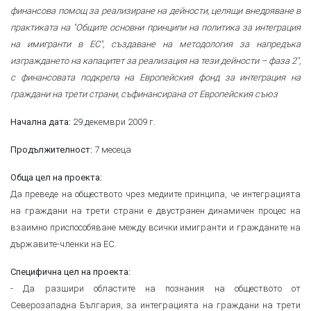
финансова помощ за реализиране на дейности, целящи внедряване в
практиката на "Общите основни принципи на политика за интеграция
на имигранти в ЕС", създаване на методология за напредъка
изграждането на капацитет за реализация на тези дейности – фаза 2",
с финансовата подкрепа на Европейския фонд за интеграция на
граждани на трети страни, съфинансирана от Европейския съюз
29.декември 2009 г.
Начална дата:
7 месеца
Продължителност:
Обща цел на проекта:
Да преведе на обществото чрез медиите принципа, че интеграцията
на граждани на трети страни е двустранен динамичен процес на
взаимно приспособяване между всички имигранти и гражданите на
държавите-членки на ЕС.
Специфична цел на проекта:
- Да разшири областите на познания на обществото от
Северозападна България, за интеграцията на граждани на трети