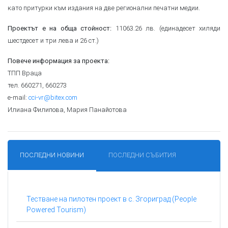
като притурки към издания на две регионални печатни медии.
11063.26 лв. (единадесет хиляди
Проектът е на обща стойност:
шестдесет и три лева и 26 ст.)
Повече информация за проекта:
ТПП Враца
тел. 660271, 660273
е-mail:
cci-vr@bitex.com
Илиана Филипова, Мария Панайотова
ПОСЛЕДНИ НОВИНИ
ПОСЛЕДНИ СЪБИТИЯ
Тестване на пилотен проект в с. Згориград (People
Powered Tourism)