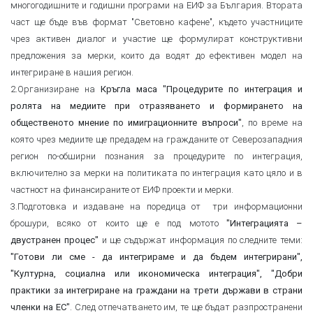
многогодишните и годишни програми на ЕИФ за България. Втората
част ще бъде във формат "Световно кафене", където участниците
чрез активен диалог и участие ще формулират конструктивни
предложения за мерки, които да водят до ефективен модел на
интегриране в нашия регион.
2.Организиране на
Кръгла маса "Процедурите по интеграция и
ролята на медиите при отразяването и формирането на
, по време на
общественото мнение по имиграционните въпроси"
която чрез медиите ще предадем на гражданите от Северозападния
регион по-обширни познания за процедурите по интеграция,
включително за мерки на политиката по интеграция като цяло и в
частност на финансираните от ЕИФ проекти и мерки.
3.Подготовка и издаване на поредица от три информационни
брошури, всяко от които ще е под мотото
"Интеграцията –
и ще съдържат информация по следните теми:
двустранен процес"
"Готови ли сме - да интегрираме и да бъдем интегрирани",
"Културна, социална или икономическа интеграция", "Добри
практики за интегриране на граждани на трети държави в страни
. След отпечатването им, те ще бъдат разпространени
членки на ЕС"