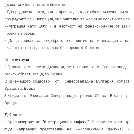
държави в българското общество.
- Да предаде на гражданите, чрез медиите, по-обширни познания за
процедурите по интеграция, включително за мерки на политиката по
интеграция като цяло и в частност на финансираните от ЕИФ
проекти и мерки.
- Да допринесе за по-доброто възприятие на интеграцията на
имигранти от гледна точка на българското общество.
Целеви групи:
1.Граждани от трети държави, установили се в Северозападен
регион, област Враца, гр. Враца;
2.Приемащото общество от Северозападна България, област
Враца, гр. Враца;
3.Медиите от България, Северозападен регион, Област Враца, гр.
Враца;
Дейности:
1.Организиране на
. В първата част ще
"Интеграционно кафене"
бъде направено представяне на имиграционния феномен и