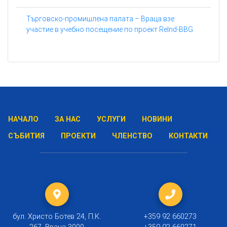
Търговско-промишлена палата – Враца взе
участие в учебно посещение по проект ReInd-BBG
НАЧАЛО
ЗА НАС
УСЛУГИ
НОВИНИ
СЪБИТИЯ
ПРОЕКТИ
ЧЛЕНСТВО
КОНТАКТИ
бул. Христо Ботев 24, П.К.
+359 92 660273
267, Враца 3000
+359 92 660271