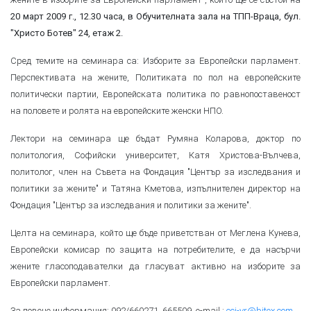
20 март 2009 г., 12.30 часа, в Обучителната зала на ТПП-Враца, бул.
"Христо Ботев" 24, етаж 2.
Сред темите на семинара са: Изборите за Европейски парламент.
Перспективата на жените, Политиката по пол на европейските
политически партии, Европейската политика по равнопоставеност
на половете и ролята на европейските женски НПО.
Лектори на семинара ще бъдат Румяна Коларова, доктор по
политология, Софийски университет, Катя Христова-Вълчева,
политолог, член на Съвета на Фондация "Център за изследвания и
политики за жените" и Татяна Кметова, изпълнителен директор на
Фондация "Център за изследвания и политики за жените".
Целта на семинара, който ще бъде приветстван от Меглена Кунева,
Европейски комисар по защита на потребителите, е да насърчи
жените гласоподавателки да гласуват активно на изборите за
Европейски парламент.
За повече информация: 092/660271, 665509, е-mail :
cci-vr@bitex.com