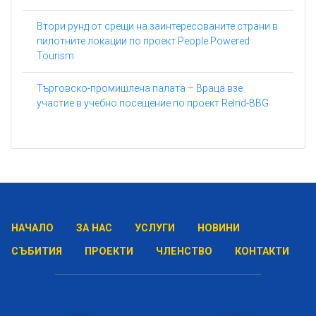
Втори рунд от срещи на заинтересованите страни в
пилотните локации по проект People Powered
Tourism
Търговско-промишлена палата – Враца взе
участие в учебно посещение по проект ReInd-BBG
НАЧАЛО
ЗА НАС
УСЛУГИ
НОВИНИ
СЪБИТИЯ
ПРОЕКТИ
ЧЛЕНСТВО
КОНТАКТИ