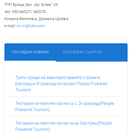
ТПП Враца, бул. „Хр. Ботев” 24
тел. 092 660271, 660273
Илиана Филипова, Даниела Цолова
е-mail:
cci-vr@bitex.com
ПОСЛЕДНИ НОВИНИ
ПОСЛЕДНИ СЪБИТИЯ
Трети срещи на заинтересованите страни в
Бистрец и Згориград по проект People Powered
Tourism
Тестване на пилотен проект в с. Згориград (People
Powered Tourism)
Тестване на пилотен проект в кв. Бистрец (People
Powered Tourism)