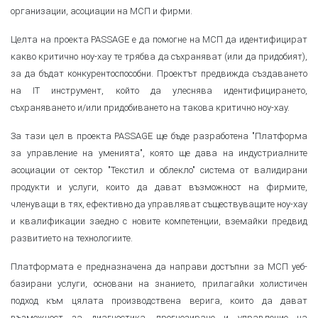
организации, асоциации на МСП и фирми.
Целта на проекта PASSAGE е да помогне на МСП да идентифицират
какво критично ноу-хау те трябва да съхраняват (или да придобият),
за да бъдат конкурентоспособни. Проектът предвижда създаването
на IT инструмент, който да улеснява идентифицирането,
съхраняването и/или придобиването на такова критично ноу-хау.
За тази цел в проекта PASSAGE ще бъде разработена "Платформа
за управление на уменията", която ще дава на индустриалните
асоциации от сектор "Текстил и облекло" система от валидирани
продукти и услуги, които да дават възможност на фирмите,
членуващи в тях, ефективно да управляват съществуващите ноу-хау
и квалификации заедно с новите компетенции, вземайки предвид
развитието на технологиите.
Платформата е предназначена да направи достъпни за МСП уеб-
базирани услуги, основани на знанието, прилагайки холистичен
подход към цялата производствена верига, които да дават
възможност за диагностика, прогнозиране и управление на