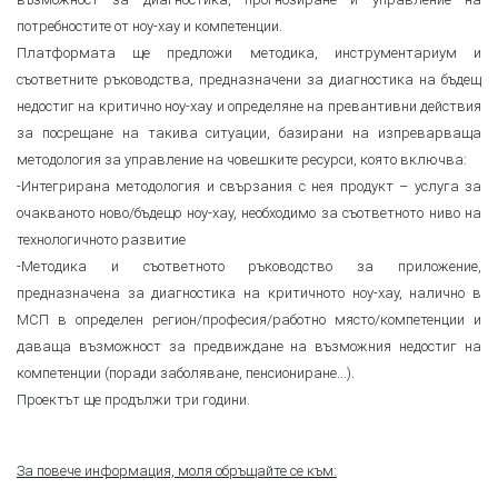
потребностите от ноу-хау и компетенции.
Платформата ще предложи методика, инструментариум и
съответните ръководства, предназначени за диагностика на бъдещ
недостиг на критично ноу-хау и определяне на превантивни действия
за посрещане на такива ситуации, базирани на изпреварваща
методология за управление на човешките ресурси, която включва:
-Интегрирана методология и свързания с нея продукт – услуга за
очакваното ново/бъдещо ноу-хау, необходимо за съответното ниво на
технологичното развитие
-Методика и съответното ръководство за приложение,
предназначена за диагностика на критичното ноу-хау, налично в
МСП в определен регион/професия/работно място/компетенции и
даваща възможност за предвиждане на възможния недостиг на
компетенции (поради заболяване, пенсиониране...).
Проектът ще продължи три години.
За повече информация, моля обръщайте се към: