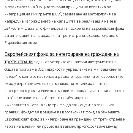
в практиката на "Общите основни принципи на политика за
интеграция на имигранти в ЕС", създаване на методология за
напредъка изграждането на капацитет за реализация на тези
дейности – фаза 2", с финансовата подкрепа на Европейския фонд
за интеграция на граждани на трети страни, съфинансирана от
Европейския съюз
Европейският фонд за интегриране на граждани на
трети страни
е един от четирите финансови инструмента на
общата програма „Солидарност и управление на миграционните
потоци“, с която се насърчава равното поделяне на отговорностите
между държавите-членки, възникнали от въвеждането на
интегрирано управление на външните граждани и от прилагането
на общите политики в областта на убежището и
имиграцията.Останалите три фонда са: Фондът за външните
граници, Фондът за връщане и Европейският фонд за бежанците.
Европейският фонд за интегриране на граждани от трети страни е
израз на динамичен процес на взаимно приспособяване между