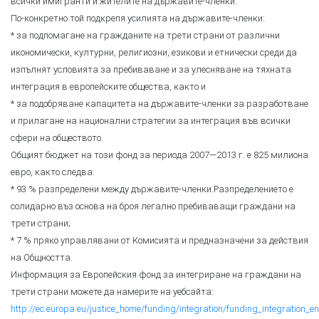
всички имигранти и жителите на държавите-членки.
По-конкретно той подкрепя усилията на държавите-членки:
* за подпомагане на гражданите на трети страни от различни
икономически, културни, религиозни, езикови и етнически среди да
изпълнят условията за пребиваване и за улесняване на тяхната
интеграция в европейските общества, както и
* за подобряване капацитета на държавите-членки за разработване
и прилагане на национални стратегии за интеграция във всички
сфери на обществото.
Общият бюджет на този фонд за периода 2007—2013 г. е 825 милиона
евро, както следва:
* 93 % разпределени между държавите-членки.Разпределението е
солидарно въз основа на броя легално пребиваващи граждани на
трети страни;
* 7 % пряко управлявани от Комисията и предназначени за действия
на Общността.
Информация за Европейския фонд за интегриране на граждани на
трети страни можете да намерите на уебсайта:
http://ec.europa.eu/justice_home/funding/integration/funding_integration_e