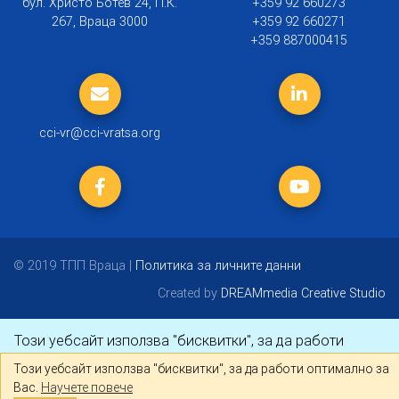
бул. Христо Ботев 24, П.К.
+359 92 660273
267, Враца 3000
+359 92 660271
+359 887000415
cci-vr@cci-vratsa.org
© 2019 ТПП Враца |
Политика за личните данни
Created by
DREAMmedia Creative Studio
Този уебсайт използва "бисквитки", за да работи
оптимално за Вас.
Научете повече
Този уебсайт използва "бисквитки", за да работи оптимално за
Вас.
Научете повече