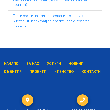
Tourism)
Трети срещи на заинтересованите страни в
Бистрец и Згориград по проект People Powered
Tourism
НАЧАЛО
ЗА НАС
УСЛУГИ
НОВИНИ
СЪБИТИЯ
ПРОЕКТИ
ЧЛЕНСТВО
КОНТАКТИ