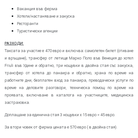
Ваканция във ферма
Хотели/настаняване и закуска
Ресторанти
Туристически агенции
РАЗХОДИ:
Таксата за участие е 470 евро и включва: самолетен билет (отиване
и връщане), трансфер от летище Марко Поло във Венеция до хотел
Friuli във Удине и обратно, три нощувки в двойна стая със закуска,
трансфер от хотела до панаира и обратно, храна по време на
работните дни, безплатен вход за панаира, преводачески услуги по
време на деловите разговори, техническа помощ по време на
проявата, включване в каталога на участниците, медицинска
застраховка.
Доплащане за единична стая 3 нощувки х 15 евро = 45 евро.
За втори човек от фирма цената е 570 евро ( в двойна стая).