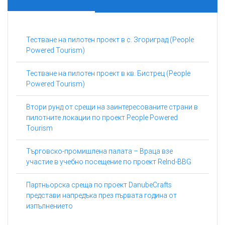
Тестване на пилотен проект в с. Згориград (People
Powered Tourism)
Тестване на пилотен проект в кв. Бистрец (People
Powered Tourism)
Втори рунд от срещи на заинтересованите страни в
пилотните локации по проект People Powered
Tourism
Търговско-промишлена палата – Враца взе
участие в учебно посещение по проект ReInd-BBG
Партньорска среща по проект DanubeCrafts
представи напредъка през първата година от
изпълнението