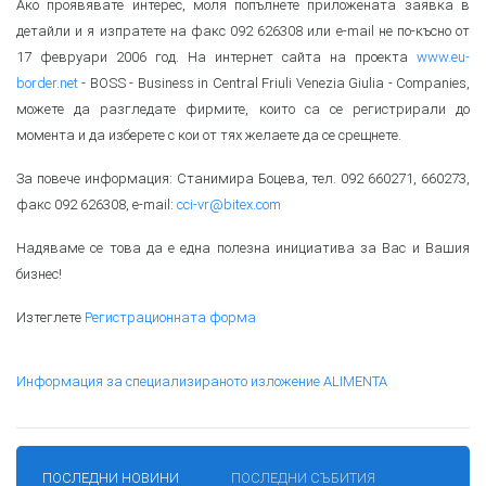
Ако проявявате интерес, моля попълнете приложената заявка в
детайли и я изпратете на факс 092 626308 или e-mail не по-късно от
17 февруари 2006 год. На интернет сайта на проекта
www.eu-
border.net
- BOSS - Business in Central Friuli Venezia Giulia - Companies,
можете да разгледате фирмите, които са се регистрирали до
момента и да изберете с кои от тях желаете да се срещнете.
За повече информация: Станимира Боцева, тел. 092 660271, 660273,
факс 092 626308, e-mail:
cci-vr@bitex.com
Надяваме се това да е една полезна инициатива за Вас и Вашия
бизнес!
Изтеглете
Регистрационната форма
Информация за специализираното изложение ALIMENTA
ПОСЛЕДНИ НОВИНИ
ПОСЛЕДНИ СЪБИТИЯ