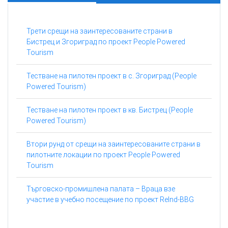
Трети срещи на заинтересованите страни в
Бистрец и Згориград по проект People Powered
Tourism
Тестване на пилотен проект в с. Згориград (People
Powered Tourism)
Тестване на пилотен проект в кв. Бистрец (People
Powered Tourism)
Втори рунд от срещи на заинтересованите страни в
пилотните локации по проект People Powered
Tourism
Търговско-промишлена палата – Враца взе
участие в учебно посещение по проект ReInd-BBG