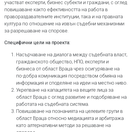
участват експерти, бизнес субекти и граждани, с оглед
повишаване както ефективността на работа в
правораздавателните институции, така и на правната
култура по отношение на извън съдебни механизнми
за разрешаване на спорове.
Специфични цели на проекта:
Насърчаване на диалога между съдебната власт,
гражданското общество, НПО, експерти и
бизнеса от област Враца чрез осигуряване на
по-добра комуникация посредством обмяна на
информация и споделяне на идеи на местно ниво.
Укрепване на капацитета на вещите лица за
област Враца с оглед развитие и подобряване на
работата на съдебната система.
Повишаване на познанията на целевите групи в
област Враца относно медиацията и арбитража
като алтернативни методи за решаване на