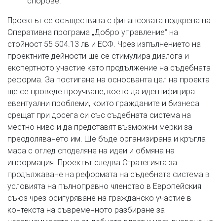
спорове.
Проектът се осъществява с финансовата подкрепа на
Оперативна програма „Добро управление“ на
стойност 55 504.13 лв и ЕСФ. Чрез изпълнението на
проектните дейности ще се стимулира диалога и
експертното участие като продължение на съдебната
реформа. За постигане на осносванта цел на проекта
ще се проведе проучване, което да идентифицира
евентуални проблеми, които гражданите и бизнеса
срещат при досега си със съдебната система на
местно ниво и да представят възможни мерки за
преодоляването им. Ще бъде организирана и кръгла
маса с оглед споделяне на идеи и обмяна на
информация. Проектът следва Стратегията за
продължаване на реформата на съдебната система в
условията на пълноправно членство в Европейския
съюз чрез осигуряване на гражданско участие в
контекста на съвременното разбиране за