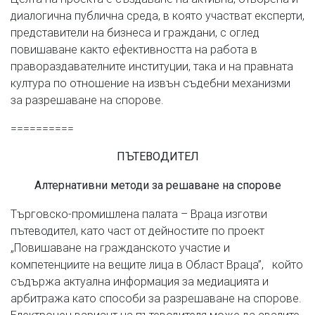
диалогична публична среда, в която участват експерти,
представители на бизнеса и граждани, с оглед
повишаване както ефективността на работа в
правораздавателните институции, така и на правната
култура по отношение на извън съдебни механизми
за разрешаване на спорове.
==========
ПЪТЕВОДИТЕЛ
Алтернативни методи за решаване на спорове
Търговско-промишлена палата – Враца изготви
пътеводител, като част от дейностите по проект
„Повишаване на гражданското участие и
компетенциите на вещите лица в Област Враца”, който
съдържа актуална информация за медиацията и
арбитража като способи за разрешаване на спорове.
Електронен вариант на пътеводителя може да свалите