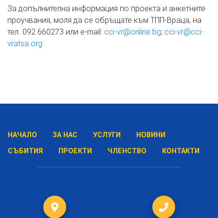
За допълнителна информация по проекта и анкетните
проучвания, моля да се обръщате към ТПП-Враца, на
тел. 092 660273 или e-mail:
cci-vr@online.bg
;
cci-vr@cci-
vratsa.org
НАЧАЛО
ЗА НАС
УСЛУГИ
НОВИНИ
СЪБИТИЯ
ПРОЕКТИ
ЧЛЕНСТВО
КОНТАКТИ