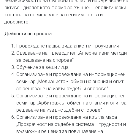
независимостта на съдебната власт и насърчаване на
активен диалог като форма за външен неполитически
контрол за повишаване на легитимността и
доверието.
Дейности по проекта:
Провеждане на два вида анкетни проучвания
Създаване на пътеводител „Алтернативни методи
за решаване на спорове“
Обучение за вещи лица
Организиране и провеждане на информационен
семинар „Медиацията - обмен на знания и опит
за решаване на извънсъдебни спорове“
Организиране и провеждане на информационен
семинар „Арбитражът обмен на знания и опит за
решаване на извънсъдебни спорове“
Организиране и провеждане на кръгла маса -
„Прозрачност на съдебна система – трудности и
възможни решения за повишаване на