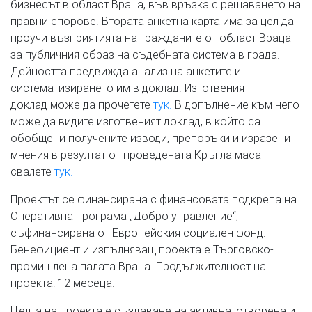
бизнесът в област Враца, във връзка с решаването на
правни спорове. Втората анкетна карта има за цел да
проучи възприятията на гражданите от област Враца
за публичния образ на съдебната система в града.
Дейността предвижда анализ на анкетите и
систематизирането им в доклад. Изготвеният
доклад може да прочетете
тук.
В допълнение към него
може да видите изготвеният доклад, в който са
обобщени получените изводи, препоръки и изразени
мнения в резултат от проведената Кръгла маса -
свалете
тук.
Проектът се финансирана с финансовата подкрепа на
Оперативна програма „Добро управление“,
съфинансирана от Европейския социален фонд.
Бенефициент и изпълняващ проекта е Търговско-
промишлена палата Враца. Продължителност на
проекта: 12 месеца.
Целта на проекта е създаване на активна, отворена и